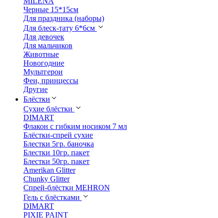
MILENA
Черные 15*15см
Для праздника (наборы)
Для блеск-тату 6*6см
Для девочек
Для мальчиков
Животные
Новогодние
Мультгерои
Феи, принцессы
Другие
Блёстки
Сухие блёстки
DIMART
Флакон с гибким носиком 7 мл
Блёстки-спрей сухие
Блестки 5гр. баночка
Блестки 10гр. пакет
Блестки 50гр. пакет
Amerikan Glitter
Chunky Glitter
Спрей-блёстки MEHRON
Гель с блёстками
DIMART
PIXIE PAINT