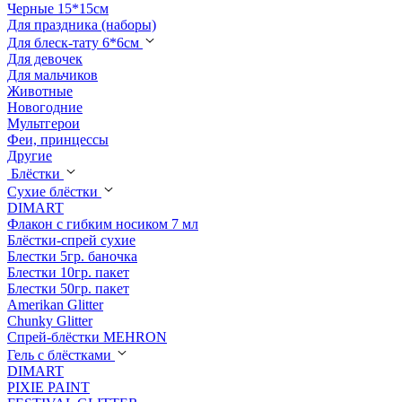
Черные 15*15см
Для праздника (наборы)
Для блеск-тату 6*6см
Для девочек
Для мальчиков
Животные
Новогодние
Мультгерои
Феи, принцессы
Другие
Блёстки
Сухие блёстки
DIMART
Флакон с гибким носиком 7 мл
Блёстки-спрей сухие
Блестки 5гр. баночка
Блестки 10гр. пакет
Блестки 50гр. пакет
Amerikan Glitter
Chunky Glitter
Спрей-блёстки MEHRON
Гель с блёстками
DIMART
PIXIE PAINT