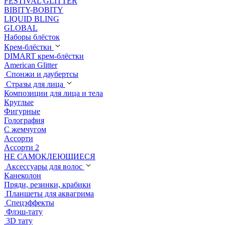
FESTIVAL GLITTER
BIBITY-BOBITY
LIQUID BLING
GLOBAL
Наборы блёсток
Крем-блёстки
DIMART крем-блёстки
American Glitter
Спонжи и даубертсы
Стразы для лица
Композиции для лица и тела
Круглые
Фигурные
Голография
С жемчугом
Ассорти
Ассорти 2
НЕ САМОКЛЕЮЩИЕСЯ
Аксессуары для волос
Канеколон
Пряди, резинки, крабики
Планшеты для аквагрима
Спецэффекты
Флэш-тату
3D тату