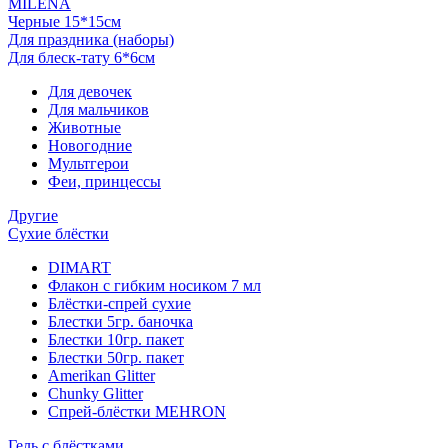
MILENA
Черные 15*15см
Для праздника (наборы)
Для блеск-тату 6*6см
Для девочек
Для мальчиков
Животные
Новогодние
Мультгерои
Феи, принцессы
Другие
Сухие блёстки
DIMART
Флакон с гибким носиком 7 мл
Блёстки-спрей сухие
Блестки 5гр. баночка
Блестки 10гр. пакет
Блестки 50гр. пакет
Amerikan Glitter
Chunky Glitter
Спрей-блёстки MEHRON
Гель с блёстками