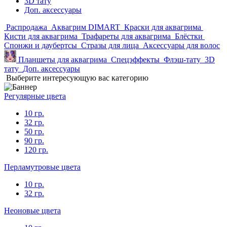
3D тату
Доп. аксессуары
Распродажа
Аквагрим DIMART
Краски для аквагрима
Кисти для аквагрима
Трафареты для аквагрима
Блёстки
Спонжи и даубертсы
Стразы для лица
Аксессуары для волос
Планшеты для аквагрима
Спецэффекты
Флэш-тату
3D
тату
Доп. аксессуары
Выберите интересующую вас категорию
Регулярные цвета
10 гр.
32 гр.
50 гр.
90 гр.
120 гр.
Перламутровые цвета
10 гр.
32 гр.
Неоновые цвета