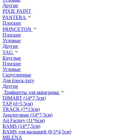
Другие
PIXIE PAINT
PANTERA
Плоские
PRINCETON
Плоские
Угловые
Другие
TAG
Круглые
Плоские
Угловые
Скругленные
Для блеск-тату
Другие
Трафареты для аквагрима
DIMART (14*7,5см)
TAP (d=5,5см)
TRACK (7*13см)
Аналоговые (14*7,5см)
Art Factory (11*6см)
BAMS (14*7,5см)
BAMS для малышей (8,5*4,5см)
MILENA