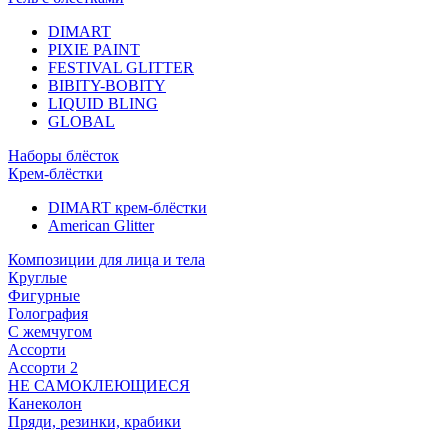
DIMART
PIXIE PAINT
FESTIVAL GLITTER
BIBITY-BOBITY
LIQUID BLING
GLOBAL
Наборы блёсток
Крем-блёстки
DIMART крем-блёстки
American Glitter
Композиции для лица и тела
Круглые
Фигурные
Голография
С жемчугом
Ассорти
Ассорти 2
НЕ САМОКЛЕЮЩИЕСЯ
Канеколон
Пряди, резинки, крабики