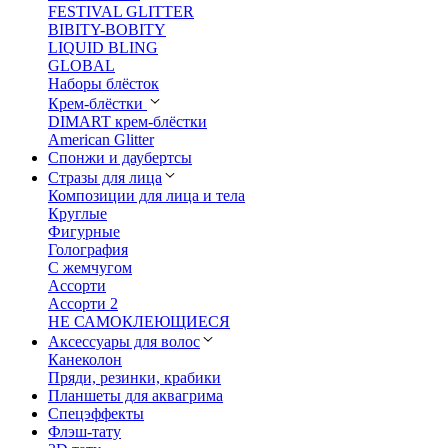
FESTIVAL GLITTER
BIBITY-BOBITY
LIQUID BLING
GLOBAL
Наборы блёсток
Крем-блёстки
DIMART крем-блёстки
American Glitter
Спонжи и даубертсы
Стразы для лица
Композиции для лица и тела
Круглые
Фигурные
Голография
С жемчугом
Ассорти
Ассорти 2
НЕ САМОКЛЕЮЩИЕСЯ
Аксессуары для волос
Канеколон
Пряди, резинки, крабики
Планшеты для аквагрима
Спецэффекты
Флэш-тату