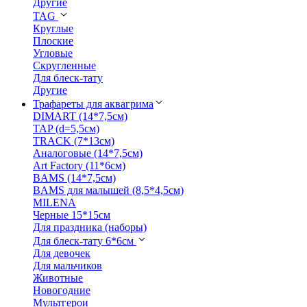
Другие
TAG
Круглые
Плоские
Угловые
Скругленные
Для блеск-тату
Другие
Трафареты для аквагрима
DIMART (14*7,5см)
TAP (d=5,5см)
TRACK (7*13см)
Аналоговые (14*7,5см)
Art Factory (11*6см)
BAMS (14*7,5см)
BAMS для малышей (8,5*4,5см)
MILENA
Черные 15*15см
Для праздника (наборы)
Для блеск-тату 6*6см
Для девочек
Для мальчиков
Животные
Новогодние
Мультгерои