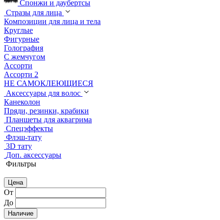
Спонжи и даубертсы
Стразы для лица
Композиции для лица и тела
Круглые
Фигурные
Голография
С жемчугом
Ассорти
Ассорти 2
НЕ САМОКЛЕЮЩИЕСЯ
Аксессуары для волос
Канеколон
Пряди, резинки, крабики
Планшеты для аквагрима
Спецэффекты
Флэш-тату
3D тату
Доп. аксессуары
Фильтры
Цена
От
До
Наличие