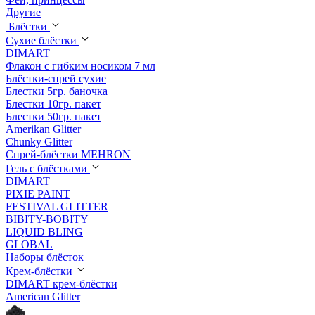
Другие
Блёстки
Сухие блёстки
DIMART
Флакон с гибким носиком 7 мл
Блёстки-спрей сухие
Блестки 5гр. баночка
Блестки 10гр. пакет
Блестки 50гр. пакет
Amerikan Glitter
Chunky Glitter
Спрей-блёстки MEHRON
Гель с блёстками
DIMART
PIXIE PAINT
FESTIVAL GLITTER
BIBITY-BOBITY
LIQUID BLING
GLOBAL
Наборы блёсток
Крем-блёстки
DIMART крем-блёстки
American Glitter