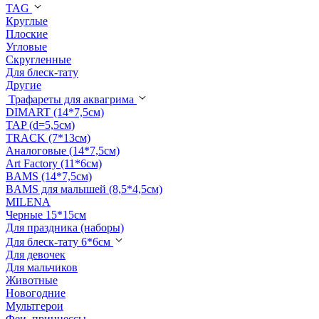
TAG
Круглые
Плоские
Угловые
Скругленные
Для блеск-тату
Другие
Трафареты для аквагрима
DIMART (14*7,5см)
TAP (d=5,5см)
TRACK (7*13см)
Аналоговые (14*7,5см)
Art Factory (11*6см)
BAMS (14*7,5см)
BAMS для малышей (8,5*4,5см)
MILENA
Черные 15*15см
Для праздника (наборы)
Для блеск-тату 6*6см
Для девочек
Для мальчиков
Животные
Новогодние
Мультгерои
Феи, принцессы