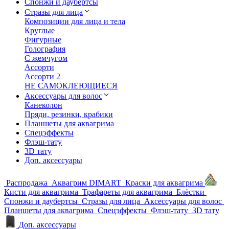
Спонжи и даубертсы
Стразы для лица
Композиции для лица и тела
Круглые
Фигурные
Голография
С жемчугом
Ассорти
Ассорти 2
НЕ САМОКЛЕЮЩИЕСЯ
Аксессуары для волос
Канеколон
Пряди, резинки, крабики
Планшеты для аквагрима
Спецэффекты
Флэш-тату
3D тату
Доп. аксессуары
Распродажа
Аквагрим DIMART
Краски для аквагрима
Кисти для аквагрима
Трафареты для аквагрима
Блёстки
Спонжи и даубертсы
Стразы для лица
Аксессуары для волос
Планшеты для аквагрима
Спецэффекты
Флэш-тату
3D тату
Доп. аксессуары