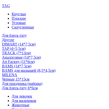
TAG
Круглые
Плоские
Угловые
Скругленные
Для блеск-тату
Другие
DIMART (14*7,5см)
TAP (d=5,5см)
TRACK (7*13см)
Аналоговые (14*7,5см)
Art Factory (11*6см)
BAMS (14*7,5см)
BAMS для малышей (8,5*4,5см)
MILENA
Черные 15*15см
Для праздника (наборы)
Для блеск-тату 6*6см
Для девочек
Для мальчиков
Животные