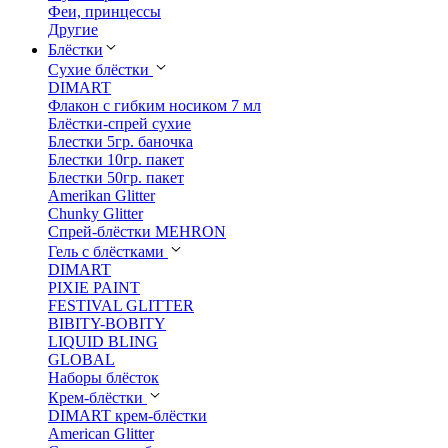
Феи, принцессы
Другие
Блёстки
Сухие блёстки
DIMART
Флакон с гибким носиком 7 мл
Блёстки-спрей сухие
Блестки 5гр. баночка
Блестки 10гр. пакет
Блестки 50гр. пакет
Amerikan Glitter
Chunky Glitter
Спрей-блёстки MEHRON
Гель с блёстками
DIMART
PIXIE PAINT
FESTIVAL GLITTER
BIBITY-BOBITY
LIQUID BLING
GLOBAL
Наборы блёсток
Крем-блёстки
DIMART крем-блёстки
American Glitter