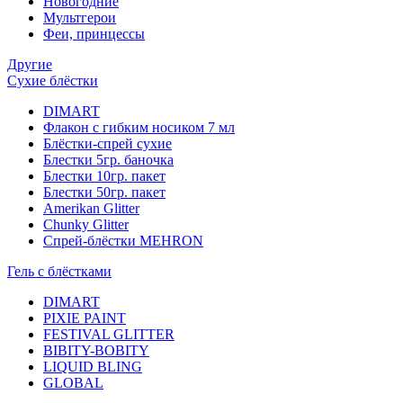
Новогодние
Мультгерои
Феи, принцессы
Другие
Сухие блёстки
DIMART
Флакон с гибким носиком 7 мл
Блёстки-спрей сухие
Блестки 5гр. баночка
Блестки 10гр. пакет
Блестки 50гр. пакет
Amerikan Glitter
Chunky Glitter
Спрей-блёстки MEHRON
Гель с блёстками
DIMART
PIXIE PAINT
FESTIVAL GLITTER
BIBITY-BOBITY
LIQUID BLING
GLOBAL