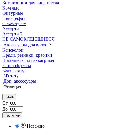
Композиции для лица и тела
Круглые
Фигурные
Голография
С жемчугом
Ассорти
Ассорти 2
НЕ САМОКЛЕЮЩИЕСЯ
Аксессуары для волос
Канеколон
Пряди, резинки, крабики
Планшеты для аквагрима
Спецэффекты
Флэш-тату
3D тату
Доп. аксессуары
Фильтры
Цена
От
До
Наличие
Неважно