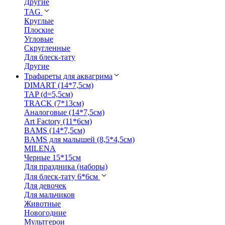
Другие
TAG
Круглые
Плоские
Угловые
Скругленные
Для блеск-тату
Другие
Трафареты для аквагрима
DIMART (14*7,5см)
TAP (d=5,5см)
TRACK (7*13см)
Аналоговые (14*7,5см)
Art Factory (11*6см)
BAMS (14*7,5см)
BAMS для малышей (8,5*4,5см)
MILENA
Черные 15*15см
Для праздника (наборы)
Для блеск-тату 6*6см
Для девочек
Для мальчиков
Животные
Новогодние
Мультгерои