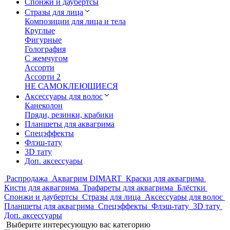
Спонжи и даубертсы
Стразы для лица
Композиции для лица и тела
Круглые
Фигурные
Голография
С жемчугом
Ассорти
Ассорти 2
НЕ САМОКЛЕЮЩИЕСЯ
Аксессуары для волос
Канеколон
Пряди, резинки, крабики
Планшеты для аквагрима
Спецэффекты
Флэш-тату
3D тату
Доп. аксессуары
Распродажа
Аквагрим DIMART
Краски для аквагрима
Кисти для аквагрима
Трафареты для аквагрима
Блёстки
Спонжи и даубертсы
Стразы для лица
Аксессуары для волос
Планшеты для аквагрима
Спецэффекты
Флэш-тату
3D тату
Доп. аксессуары
Выберите интересующую вас категорию