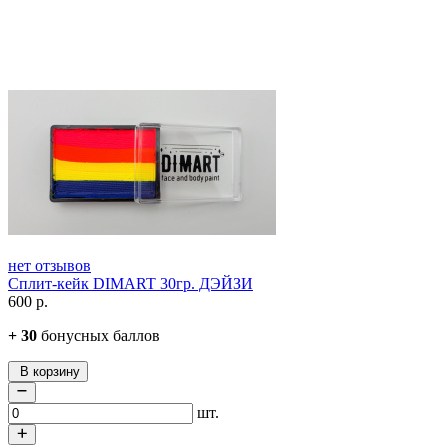
нет отзывов
Сплит-кейк DIMART 30гр. ДЭЙЗИ
600
р.
+
30
бонусных баллов
В корзину
шт.