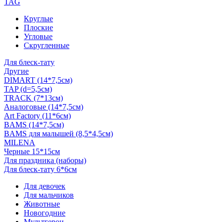
TAG
Круглые
Плоские
Угловые
Скругленные
Для блеск-тату
Другие
DIMART (14*7,5см)
TAP (d=5,5см)
TRACK (7*13см)
Аналоговые (14*7,5см)
Art Factory (11*6см)
BAMS (14*7,5см)
BAMS для малышей (8,5*4,5см)
MILENA
Черные 15*15см
Для праздника (наборы)
Для блеск-тату 6*6см
Для девочек
Для мальчиков
Животные
Новогодние
Мультгерои