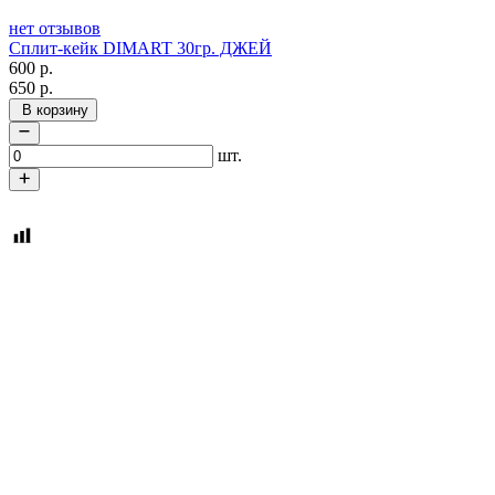
нет отзывов
Сплит-кейк DIMART 30гр. ДЖЕЙ
600
р.
650
р.
В корзину
шт.