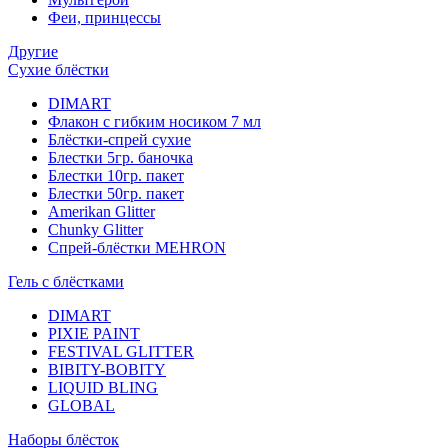
Феи, принцессы
Другие
Сухие блёстки
DIMART
Флакон с гибким носиком 7 мл
Блёстки-спрей сухие
Блестки 5гр. баночка
Блестки 10гр. пакет
Блестки 50гр. пакет
Amerikan Glitter
Chunky Glitter
Спрей-блёстки MEHRON
Гель с блёстками
DIMART
PIXIE PAINT
FESTIVAL GLITTER
BIBITY-BOBITY
LIQUID BLING
GLOBAL
Наборы блёсток