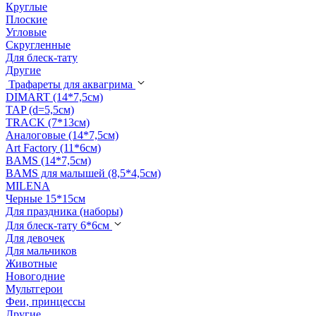
Круглые
Плоские
Угловые
Скругленные
Для блеск-тату
Другие
Трафареты для аквагрима
DIMART (14*7,5см)
TAP (d=5,5см)
TRACK (7*13см)
Аналоговые (14*7,5см)
Art Factory (11*6см)
BAMS (14*7,5см)
BAMS для малышей (8,5*4,5см)
MILENA
Черные 15*15см
Для праздника (наборы)
Для блеск-тату 6*6см
Для девочек
Для мальчиков
Животные
Новогодние
Мультгерои
Феи, принцессы
Другие