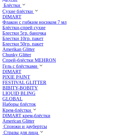
Блёстки
Сухие блёстки
DIMART
Флакон с гибким носиком 7 мл
Блёстки-спрей сухие
Блестки 5гр. баночка
Блестки 10гр. пакет
Блестки 50гр. пакет
Amerikan Glitter
Chunky Glitter
Спрей-блёстки MEHRON
Гель с блёстками
DIMART
PIXIE PAINT
FESTIVAL GLITTER
BIBITY-BOBITY
LIQUID BLING
GLOBAL
Наборы блёсток
Крем-блёстки
DIMART крем-блёстки
American Glitter
Спонжи и даубертсы
Стразы для лица