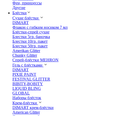
Феи, принцессы
Другие
Блёстки
Сухие блёстки
DIMART
Флакон с гибким носиком 7 мл
Блёстки-спрей сухие
Блестки 5гр. баночка
Блестки 10гр. пакет
Блестки 50гр. пакет
Amerikan Glitter
Chunky Glitter
Спрей-блёстки MEHRON
Гель с блёстками
DIMART
PIXIE PAINT
FESTIVAL GLITTER
BIBITY-BOBITY
LIQUID BLING
GLOBAL
Наборы блёсток
Крем-блёстки
DIMART крем-блёстки
American Glitter