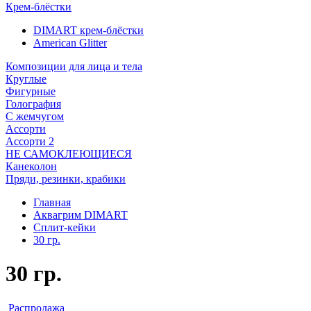
Крем-блёстки
DIMART крем-блёстки
American Glitter
Композиции для лица и тела
Круглые
Фигурные
Голография
С жемчугом
Ассорти
Ассорти 2
НЕ САМОКЛЕЮЩИЕСЯ
Канеколон
Пряди, резинки, крабики
Главная
Аквагрим DIMART
Сплит-кейки
30 гр.
30 гр.
Распродажа