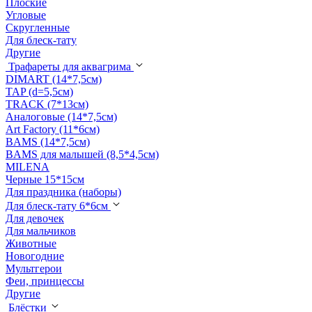
Плоские
Угловые
Скругленные
Для блеск-тату
Другие
Трафареты для аквагрима
DIMART (14*7,5см)
TAP (d=5,5см)
TRACK (7*13см)
Аналоговые (14*7,5см)
Art Factory (11*6см)
BAMS (14*7,5см)
BAMS для малышей (8,5*4,5см)
MILENA
Черные 15*15см
Для праздника (наборы)
Для блеск-тату 6*6см
Для девочек
Для мальчиков
Животные
Новогодние
Мультгерои
Феи, принцессы
Другие
Блёстки