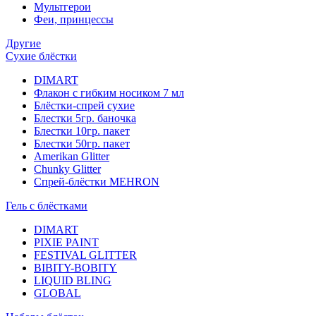
Мультгерои
Феи, принцессы
Другие
Сухие блёстки
DIMART
Флакон с гибким носиком 7 мл
Блёстки-спрей сухие
Блестки 5гр. баночка
Блестки 10гр. пакет
Блестки 50гр. пакет
Amerikan Glitter
Chunky Glitter
Спрей-блёстки MEHRON
Гель с блёстками
DIMART
PIXIE PAINT
FESTIVAL GLITTER
BIBITY-BOBITY
LIQUID BLING
GLOBAL