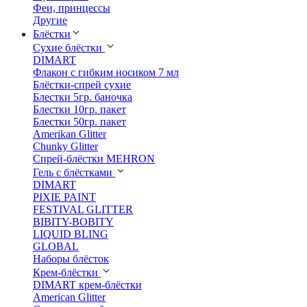
Феи, принцессы
Другие
Блёстки
Сухие блёстки
DIMART
Флакон с гибким носиком 7 мл
Блёстки-спрей сухие
Блестки 5гр. баночка
Блестки 10гр. пакет
Блестки 50гр. пакет
Amerikan Glitter
Chunky Glitter
Спрей-блёстки MEHRON
Гель с блёстками
DIMART
PIXIE PAINT
FESTIVAL GLITTER
BIBITY-BOBITY
LIQUID BLING
GLOBAL
Наборы блёсток
Крем-блёстки
DIMART крем-блёстки
American Glitter