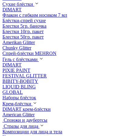
Сухие блёстки
DIMART
Флакон с гибким носиком 7 мл
Блёстки-спрей сухие
Блестки 5гр. баночка
Блестки 10гр. пакет
Блестки 50гр. пакет
Amerikan Glitter
Chunky Glitter
Спрей-блёстки MEHRON
Гель с блёстками
DIMART
PIXIE PAINT
FESTIVAL GLITTER
BIBITY-BOBITY
LIQUID BLING
GLOBAL
Наборы блёсток
Крем-блёстки
DIMART крем-блёстки
American Glitter
Спонжи и даубертсы
Стразы для лица
Композиции для лица и тела