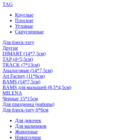
TAG
Круглые
Плоские
Угловые
Скругленные
Для блеск-тату
Другие
DIMART (14*7,5см)
TAP (d=5,5см)
TRACK (7*13см)
Аналоговые (14*7,5см)
Art Factory (11*6см)
BAMS (14*7,5см)
BAMS для малышей (8,5*4,5см)
MILENA
Черные 15*15см
Для праздника (наборы)
Для блеск-тату 6*6см
Для девочек
Для мальчиков
Животные
Новогодние