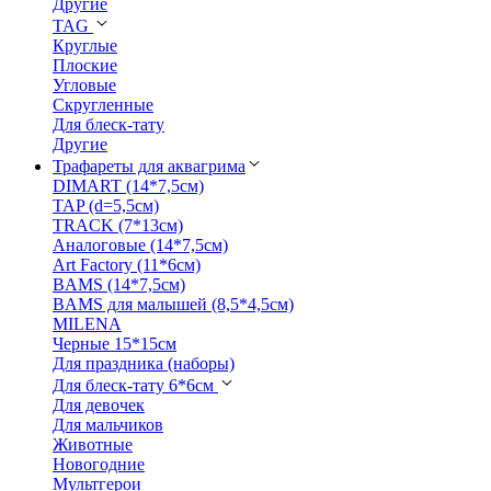
Другие
TAG
Круглые
Плоские
Угловые
Скругленные
Для блеск-тату
Другие
Трафареты для аквагрима
DIMART (14*7,5см)
TAP (d=5,5см)
TRACK (7*13см)
Аналоговые (14*7,5см)
Art Factory (11*6см)
BAMS (14*7,5см)
BAMS для малышей (8,5*4,5см)
MILENA
Черные 15*15см
Для праздника (наборы)
Для блеск-тату 6*6см
Для девочек
Для мальчиков
Животные
Новогодние
Мультгерои