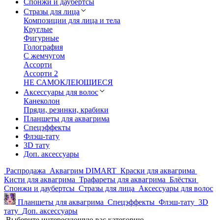
Спонжи и даубертсы
Стразы для лица
Композиции для лица и тела
Круглые
Фигурные
Голография
С жемчугом
Ассорти
Ассорти 2
НЕ САМОКЛЕЮЩИЕСЯ
Аксессуары для волос
Канеколон
Пряди, резинки, крабики
Планшеты для аквагрима
Спецэффекты
Флэш-тату
3D тату
Доп. аксессуары
Распродажа
Аквагрим DIMART
Краски для аквагрима
Кисти для аквагрима
Трафареты для аквагрима
Блёстки
Спонжи и даубертсы
Стразы для лица
Аксессуары для волос
Планшеты для аквагрима
Спецэффекты
Флэш-тату
3D
тату
Доп. аксессуары
Выберите интересующую вас категорию