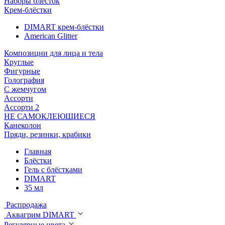
Наборы блёсток
Крем-блёстки
DIMART крем-блёстки
American Glitter
Композиции для лица и тела
Круглые
Фигурные
Голография
С жемчугом
Ассорти
Ассорти 2
НЕ САМОКЛЕЮЩИЕСЯ
Канеколон
Пряди, резинки, крабики
Главная
Блёстки
Гель с блёстками
DIMART
35 мл
Распродажа
Аквагрим DIMART
Регулярные цвета