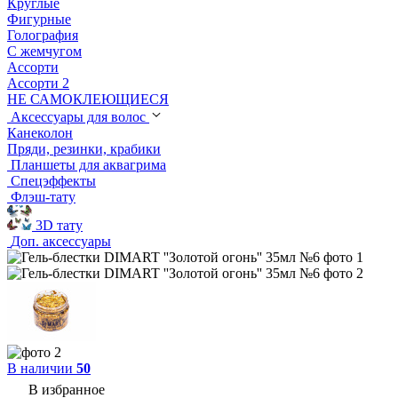
Круглые
Фигурные
Голография
С жемчугом
Ассорти
Ассорти 2
НЕ САМОКЛЕЮЩИЕСЯ
Аксессуары для волос
Канеколон
Пряди, резинки, крабики
Планшеты для аквагрима
Спецэффекты
Флэш-тату
3D тату
Доп. аксессуары
В наличии
50
В избранное