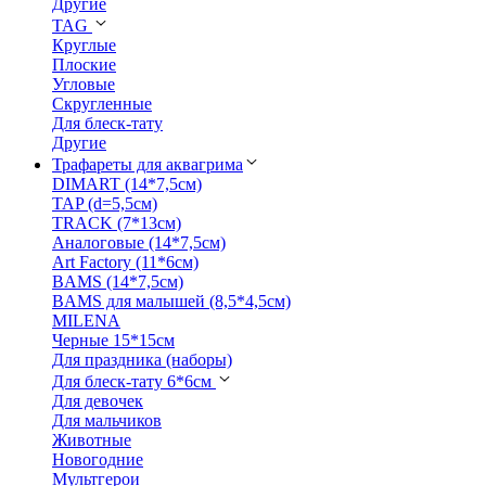
Другие
TAG
Круглые
Плоские
Угловые
Скругленные
Для блеск-тату
Другие
Трафареты для аквагрима
DIMART (14*7,5см)
TAP (d=5,5см)
TRACK (7*13см)
Аналоговые (14*7,5см)
Art Factory (11*6см)
BAMS (14*7,5см)
BAMS для малышей (8,5*4,5см)
MILENA
Черные 15*15см
Для праздника (наборы)
Для блеск-тату 6*6см
Для девочек
Для мальчиков
Животные
Новогодние
Мультгерои