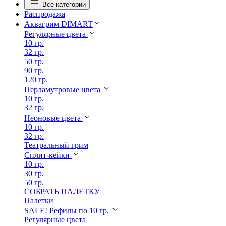
Все категории
Распродажа
Аквагрим DIMART
Регулярные цвета
10 гр.
32 гр.
50 гр.
90 гр.
120 гр.
Перламутровые цвета
10 гр.
32 гр.
Неоновые цвета
10 гр.
32 гр.
Театральный грим
Сплит-кейки
10 гр.
30 гр.
50 гр.
СОБРАТЬ ПАЛЕТКУ
Палетки
SALE! Рефилы по 10 гр.
Регулярные цвета