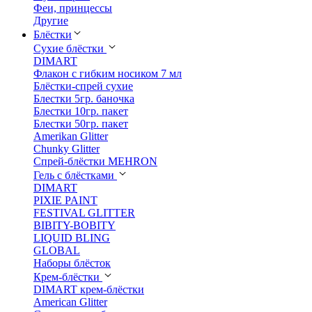
Феи, принцессы
Другие
Блёстки
Сухие блёстки
DIMART
Флакон с гибким носиком 7 мл
Блёстки-спрей сухие
Блестки 5гр. баночка
Блестки 10гр. пакет
Блестки 50гр. пакет
Amerikan Glitter
Chunky Glitter
Спрей-блёстки MEHRON
Гель с блёстками
DIMART
PIXIE PAINT
FESTIVAL GLITTER
BIBITY-BOBITY
LIQUID BLING
GLOBAL
Наборы блёсток
Крем-блёстки
DIMART крем-блёстки
American Glitter