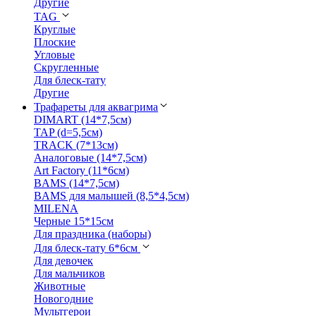
Другие
TAG
Круглые
Плоские
Угловые
Скругленные
Для блеск-тату
Другие
Трафареты для аквагрима
DIMART (14*7,5см)
TAP (d=5,5см)
TRACK (7*13см)
Аналоговые (14*7,5см)
Art Factory (11*6см)
BAMS (14*7,5см)
BAMS для малышей (8,5*4,5см)
MILENA
Черные 15*15см
Для праздника (наборы)
Для блеск-тату 6*6см
Для девочек
Для мальчиков
Животные
Новогодние
Мультгерои