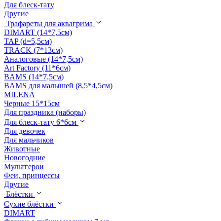
Для блеск-тату
Другие
Трафареты для аквагрима
DIMART (14*7,5см)
TAP (d=5,5см)
TRACK (7*13см)
Аналоговые (14*7,5см)
Art Factory (11*6см)
BAMS (14*7,5см)
BAMS для малышей (8,5*4,5см)
MILENA
Черные 15*15см
Для праздника (наборы)
Для блеск-тату 6*6см
Для девочек
Для мальчиков
Животные
Новогодние
Мультгерои
Феи, принцессы
Другие
Блёстки
Сухие блёстки
DIMART