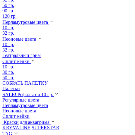
50 гр.
90 гр.
120 гр.
Перламутровые цвета
10 гр.
32 гр.
Неоновые цвета
10 гр.
32 гр.
Театральный грим
Сплит-кейки
10 гр.
30 гр.
50 гр.
СОБРАТЬ ПАЛЕТКУ
Палетки
SALE! Рефилы по 10 гр.
Регулярные цвета
Перламутровые цвета
Неоновые цвета
Сплит-кейки
Краски для аквагрима
KRYVALINE,SUPERSTAR
TAG