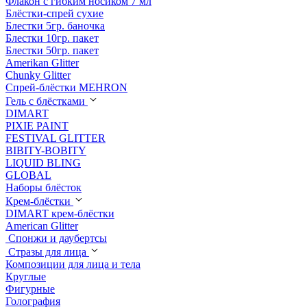
Флакон с гибким носиком 7 мл
Блёстки-спрей сухие
Блестки 5гр. баночка
Блестки 10гр. пакет
Блестки 50гр. пакет
Amerikan Glitter
Chunky Glitter
Спрей-блёстки MEHRON
Гель с блёстками
DIMART
PIXIE PAINT
FESTIVAL GLITTER
BIBITY-BOBITY
LIQUID BLING
GLOBAL
Наборы блёсток
Крем-блёстки
DIMART крем-блёстки
American Glitter
Спонжи и даубертсы
Стразы для лица
Композиции для лица и тела
Круглые
Фигурные
Голография