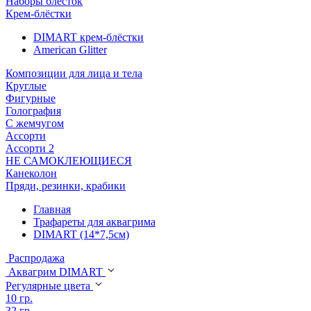
Наборы блёсток
Крем-блёстки
DIMART крем-блёстки
American Glitter
Композиции для лица и тела
Круглые
Фигурные
Голография
С жемчугом
Ассорти
Ассорти 2
НЕ САМОКЛЕЮЩИЕСЯ
Канеколон
Пряди, резинки, крабики
Главная
Трафареты для аквагрима
DIMART (14*7,5см)
Распродажа
Аквагрим DIMART
Регулярные цвета
10 гр.
32 гр.