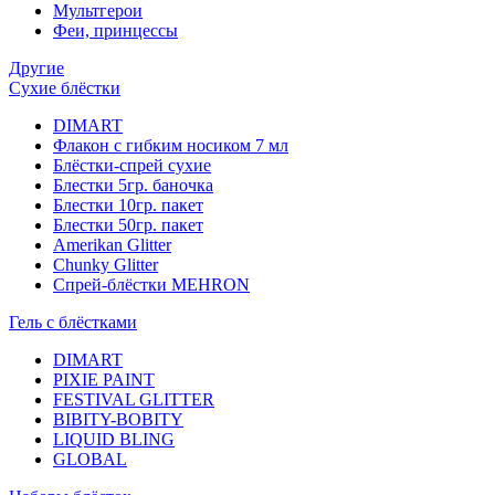
Мультгерои
Феи, принцессы
Другие
Сухие блёстки
DIMART
Флакон с гибким носиком 7 мл
Блёстки-спрей сухие
Блестки 5гр. баночка
Блестки 10гр. пакет
Блестки 50гр. пакет
Amerikan Glitter
Chunky Glitter
Спрей-блёстки MEHRON
Гель с блёстками
DIMART
PIXIE PAINT
FESTIVAL GLITTER
BIBITY-BOBITY
LIQUID BLING
GLOBAL