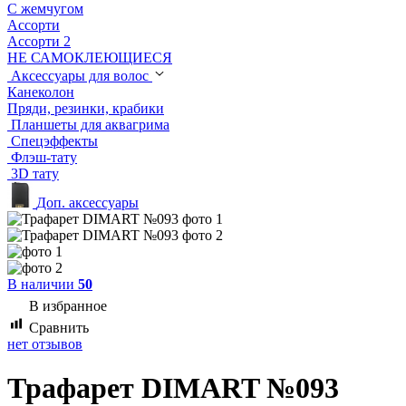
С жемчугом
Ассорти
Ассорти 2
НЕ САМОКЛЕЮЩИЕСЯ
Аксессуары для волос
Канеколон
Пряди, резинки, крабики
Планшеты для аквагрима
Спецэффекты
Флэш-тату
3D тату
Доп. аксессуары
В наличии
50
В избранное
Сравнить
нет отзывов
Трафарет DIMART №093