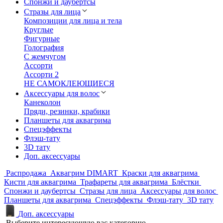
Спонжи и даубертсы
Стразы для лица
Композиции для лица и тела
Круглые
Фигурные
Голография
С жемчугом
Ассорти
Ассорти 2
НЕ САМОКЛЕЮЩИЕСЯ
Аксессуары для волос
Канеколон
Пряди, резинки, крабики
Планшеты для аквагрима
Спецэффекты
Флэш-тату
3D тату
Доп. аксессуары
Распродажа
Аквагрим DIMART
Краски для аквагрима
Кисти для аквагрима
Трафареты для аквагрима
Блёстки
Спонжи и даубертсы
Стразы для лица
Аксессуары для волос
Планшеты для аквагрима
Спецэффекты
Флэш-тату
3D тату
Доп. аксессуары
Выберите интересующую вас категорию