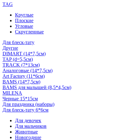
TAG
Круглые
Плоские
Угловые
Скругленные
Для блеск-тату
Другие
DIMART (14*7,5см)
TAP (d=5,5см)
TRACK (7*13см)
Аналоговые (14*7,5см)
Art Factory (11*6см)
BAMS (14*7,5см)
BAMS для малышей (8,5*4,5см)
MILENA
Черные 15*15см
Для праздника (наборы)
Для блеск-тату 6*6см
Для девочек
Для мальчиков
Животные
Новогодние