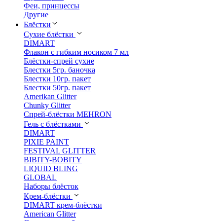
Феи, принцессы
Другие
Блёстки
Сухие блёстки
DIMART
Флакон с гибким носиком 7 мл
Блёстки-спрей сухие
Блестки 5гр. баночка
Блестки 10гр. пакет
Блестки 50гр. пакет
Amerikan Glitter
Chunky Glitter
Спрей-блёстки MEHRON
Гель с блёстками
DIMART
PIXIE PAINT
FESTIVAL GLITTER
BIBITY-BOBITY
LIQUID BLING
GLOBAL
Наборы блёсток
Крем-блёстки
DIMART крем-блёстки
American Glitter