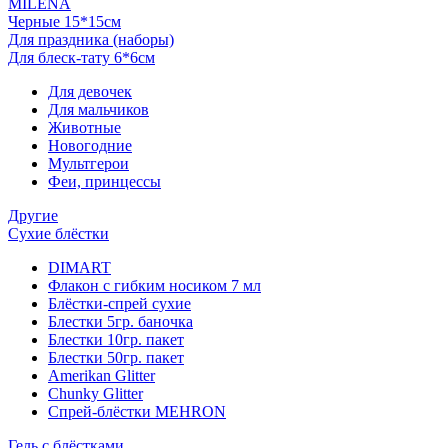
MILENA
Черные 15*15см
Для праздника (наборы)
Для блеск-тату 6*6см
Для девочек
Для мальчиков
Животные
Новогодние
Мультгерои
Феи, принцессы
Другие
Сухие блёстки
DIMART
Флакон с гибким носиком 7 мл
Блёстки-спрей сухие
Блестки 5гр. баночка
Блестки 10гр. пакет
Блестки 50гр. пакет
Amerikan Glitter
Chunky Glitter
Спрей-блёстки MEHRON
Гель с блёстками