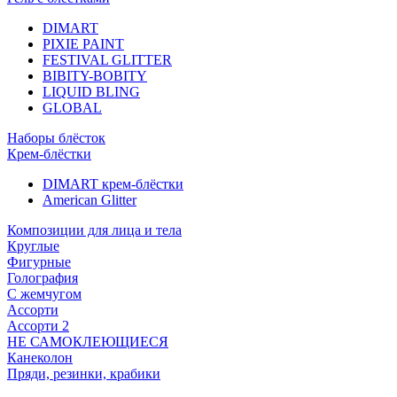
DIMART
PIXIE PAINT
FESTIVAL GLITTER
BIBITY-BOBITY
LIQUID BLING
GLOBAL
Наборы блёсток
Крем-блёстки
DIMART крем-блёстки
American Glitter
Композиции для лица и тела
Круглые
Фигурные
Голография
С жемчугом
Ассорти
Ассорти 2
НЕ САМОКЛЕЮЩИЕСЯ
Канеколон
Пряди, резинки, крабики