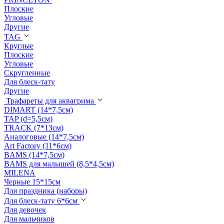
Плоские
Угловые
Другие
TAG
Круглые
Плоские
Угловые
Скругленные
Для блеск-тату
Другие
Трафареты для аквагрима
DIMART (14*7,5см)
TAP (d=5,5см)
TRACK (7*13см)
Аналоговые (14*7,5см)
Art Factory (11*6см)
BAMS (14*7,5см)
BAMS для малышей (8,5*4,5см)
MILENA
Черные 15*15см
Для праздника (наборы)
Для блеск-тату 6*6см
Для девочек
Для мальчиков