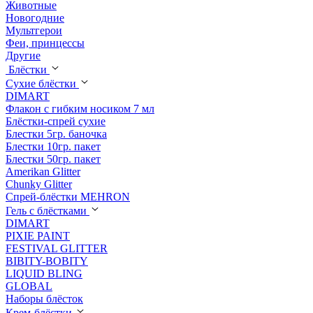
Животные
Новогодние
Мультгерои
Феи, принцессы
Другие
Блёстки
Сухие блёстки
DIMART
Флакон с гибким носиком 7 мл
Блёстки-спрей сухие
Блестки 5гр. баночка
Блестки 10гр. пакет
Блестки 50гр. пакет
Amerikan Glitter
Chunky Glitter
Спрей-блёстки MEHRON
Гель с блёстками
DIMART
PIXIE PAINT
FESTIVAL GLITTER
BIBITY-BOBITY
LIQUID BLING
GLOBAL
Наборы блёсток
Крем-блёстки