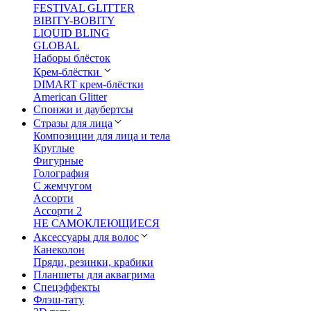
FESTIVAL GLITTER
BIBITY-BOBITY
LIQUID BLING
GLOBAL
Наборы блёсток
Крем-блёстки
DIMART крем-блёстки
American Glitter
Спонжи и даубертсы
Стразы для лица
Композиции для лица и тела
Круглые
Фигурные
Голография
С жемчугом
Ассорти
Ассорти 2
НЕ САМОКЛЕЮЩИЕСЯ
Аксессуары для волос
Канеколон
Пряди, резинки, крабики
Планшеты для аквагрима
Спецэффекты
Флэш-тату