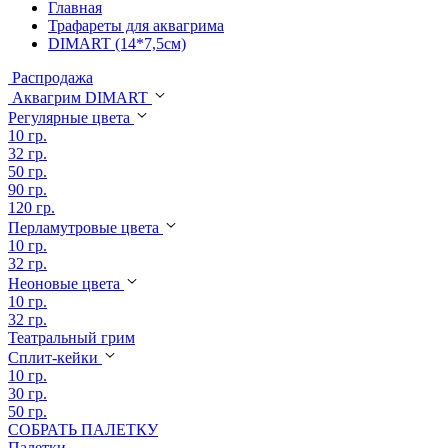
Главная
Трафареты для аквагрима
DIMART (14*7,5см)
Распродажа
Аквагрим DIMART
Регулярные цвета
10 гр.
32 гр.
50 гр.
90 гр.
120 гр.
Перламутровые цвета
10 гр.
32 гр.
Неоновые цвета
10 гр.
32 гр.
Театральный грим
Сплит-кейки
10 гр.
30 гр.
50 гр.
СОБРАТЬ ПАЛЕТКУ
Палетки