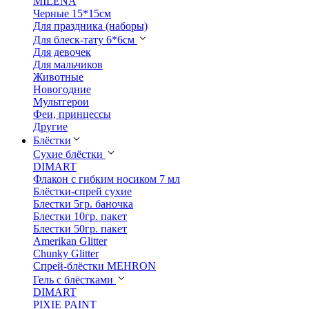
MILENA
Черные 15*15см
Для праздника (наборы)
Для блеск-тату 6*6см
Для девочек
Для мальчиков
Животные
Новогодние
Мультгерои
Феи, принцессы
Другие
Блёстки
Сухие блёстки
DIMART
Флакон с гибким носиком 7 мл
Блёстки-спрей сухие
Блестки 5гр. баночка
Блестки 10гр. пакет
Блестки 50гр. пакет
Amerikan Glitter
Chunky Glitter
Спрей-блёстки MEHRON
Гель с блёстками
DIMART
PIXIE PAINT