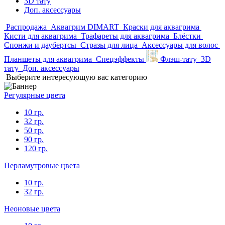
3D тату
Доп. аксессуары
Распродажа
Аквагрим DIMART
Краски для аквагрима
Кисти для аквагрима
Трафареты для аквагрима
Блёстки
Спонжи и даубертсы
Стразы для лица
Аксессуары для волос
Планшеты для аквагрима
Спецэффекты
Флэш-тату
3D
тату
Доп. аксессуары
Выберите интересующую вас категорию
Регулярные цвета
10 гр.
32 гр.
50 гр.
90 гр.
120 гр.
Перламутровые цвета
10 гр.
32 гр.
Неоновые цвета