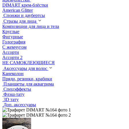
DIMART крем-блёстки
American Glitter
Спонжи и даубертсы
Стразы для лица
Композиции для лица и тела
Круглые
Фигурные
Голография
С жемчугом
Ассорти
Ассорти 2
НЕ САМОКЛЕЮЩИЕСЯ
Аксессуары для волос
Канеколон
Пряди, резинки, крабики
Планшеты для аквагрима
Спецэффекты
Флэш-тату
3D тату
Доп. аксессуары