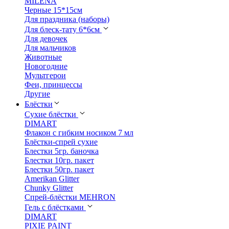
MILENA
Черные 15*15см
Для праздника (наборы)
Для блеск-тату 6*6см
Для девочек
Для мальчиков
Животные
Новогодние
Мультгерои
Феи, принцессы
Другие
Блёстки
Сухие блёстки
DIMART
Флакон с гибким носиком 7 мл
Блёстки-спрей сухие
Блестки 5гр. баночка
Блестки 10гр. пакет
Блестки 50гр. пакет
Amerikan Glitter
Chunky Glitter
Спрей-блёстки MEHRON
Гель с блёстками
DIMART
PIXIE PAINT