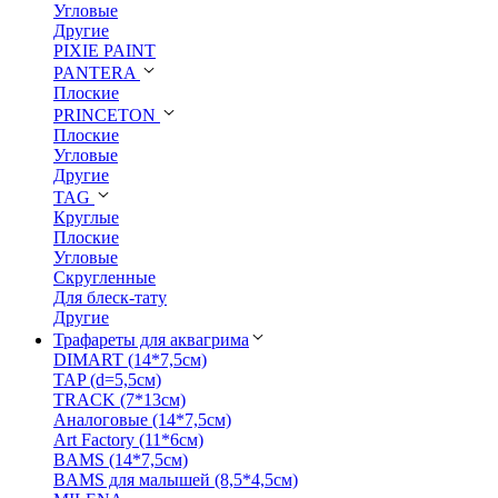
Угловые
Другие
PIXIE PAINT
PANTERA
Плоские
PRINCETON
Плоские
Угловые
Другие
TAG
Круглые
Плоские
Угловые
Скругленные
Для блеск-тату
Другие
Трафареты для аквагрима
DIMART (14*7,5см)
TAP (d=5,5см)
TRACK (7*13см)
Аналоговые (14*7,5см)
Art Factory (11*6см)
BAMS (14*7,5см)
BAMS для малышей (8,5*4,5см)