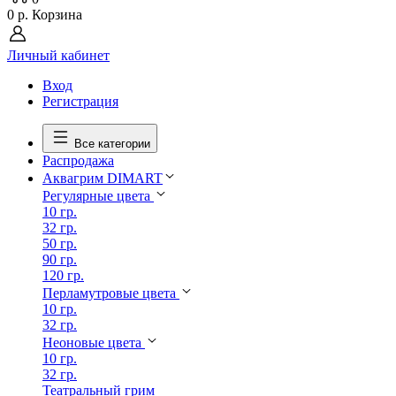
0 р.
Корзина
Личный кабинет
Вход
Регистрация
Все категории
Распродажа
Аквагрим DIMART
Регулярные цвета
10 гр.
32 гр.
50 гр.
90 гр.
120 гр.
Перламутровые цвета
10 гр.
32 гр.
Неоновые цвета
10 гр.
32 гр.
Театральный грим