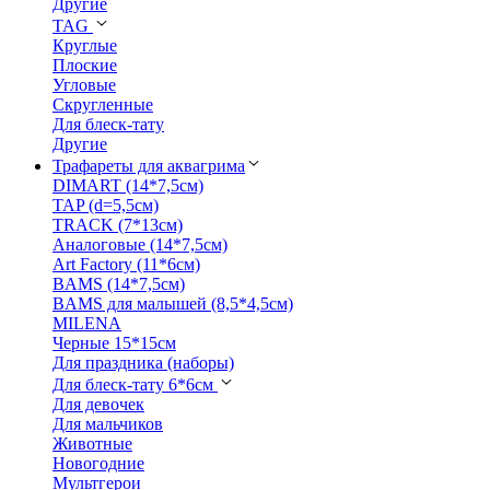
Другие
TAG
Круглые
Плоские
Угловые
Скругленные
Для блеск-тату
Другие
Трафареты для аквагрима
DIMART (14*7,5см)
TAP (d=5,5см)
TRACK (7*13см)
Аналоговые (14*7,5см)
Art Factory (11*6см)
BAMS (14*7,5см)
BAMS для малышей (8,5*4,5см)
MILENA
Черные 15*15см
Для праздника (наборы)
Для блеск-тату 6*6см
Для девочек
Для мальчиков
Животные
Новогодние
Мультгерои