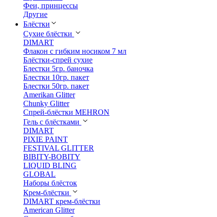
Феи, принцессы
Другие
Блёстки
Сухие блёстки
DIMART
Флакон с гибким носиком 7 мл
Блёстки-спрей сухие
Блестки 5гр. баночка
Блестки 10гр. пакет
Блестки 50гр. пакет
Amerikan Glitter
Chunky Glitter
Спрей-блёстки MEHRON
Гель с блёстками
DIMART
PIXIE PAINT
FESTIVAL GLITTER
BIBITY-BOBITY
LIQUID BLING
GLOBAL
Наборы блёсток
Крем-блёстки
DIMART крем-блёстки
American Glitter