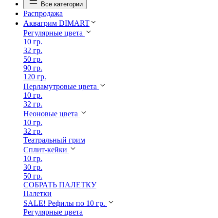
Все категории
Распродажа
Аквагрим DIMART
Регулярные цвета
10 гр.
32 гр.
50 гр.
90 гр.
120 гр.
Перламутровые цвета
10 гр.
32 гр.
Неоновые цвета
10 гр.
32 гр.
Театральный грим
Сплит-кейки
10 гр.
30 гр.
50 гр.
СОБРАТЬ ПАЛЕТКУ
Палетки
SALE! Рефилы по 10 гр.
Регулярные цвета