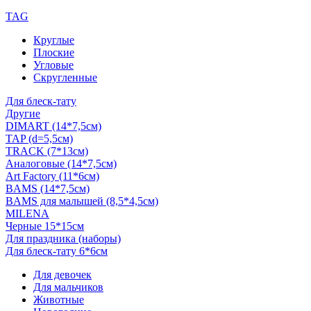
TAG
Круглые
Плоские
Угловые
Скругленные
Для блеск-тату
Другие
DIMART (14*7,5см)
TAP (d=5,5см)
TRACK (7*13см)
Аналоговые (14*7,5см)
Art Factory (11*6см)
BAMS (14*7,5см)
BAMS для малышей (8,5*4,5см)
MILENA
Черные 15*15см
Для праздника (наборы)
Для блеск-тату 6*6см
Для девочек
Для мальчиков
Животные