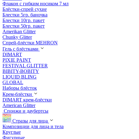
Флакон с гибким носиком 7 мл
Блёстки-спрей сухие
Блестки 5гр. баночка
Блестки 10гр. пакет
Блестки 50гр. пакет
Amerikan Glitter
Chunky Glitter
Спрей-блёстки MEHRON
Гель с блёстками
DIMART
PIXIE PAINT
FESTIVAL GLITTER
BIBITY-BOBITY
LIQUID BLING
GLOBAL
Наборы блёсток
Крем-блёстки
DIMART крем-блёстки
American Glitter
Спонжи и даубертсы
Стразы для лица
Композиции для лица и тела
Круглые
Фигурные