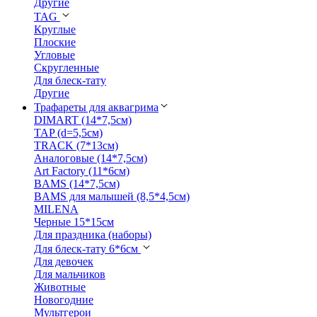
Другие
TAG
Круглые
Плоские
Угловые
Скругленные
Для блеск-тату
Другие
Трафареты для аквагрима
DIMART (14*7,5см)
TAP (d=5,5см)
TRACK (7*13см)
Аналоговые (14*7,5см)
Art Factory (11*6см)
BAMS (14*7,5см)
BAMS для малышей (8,5*4,5см)
MILENA
Черные 15*15см
Для праздника (наборы)
Для блеск-тату 6*6см
Для девочек
Для мальчиков
Животные
Новогодние
Мультгерои