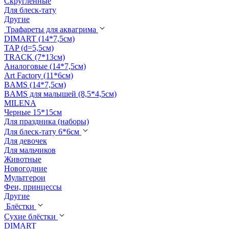
Скругленные
Для блеск-тату
Другие
Трафареты для аквагрима
DIMART (14*7,5см)
TAP (d=5,5см)
TRACK (7*13см)
Аналоговые (14*7,5см)
Art Factory (11*6см)
BAMS (14*7,5см)
BAMS для малышей (8,5*4,5см)
MILENA
Черные 15*15см
Для праздника (наборы)
Для блеск-тату 6*6см
Для девочек
Для мальчиков
Животные
Новогодние
Мультгерои
Феи, принцессы
Другие
Блёстки
Сухие блёстки
DIMART