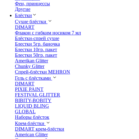
Феи, принцессы
Другие
Блёстки
Сухие блёстки
DIMART
Флакон с гибким носиком 7 мл
Блёстки-спрей сухие
Блестки 5гр. баночка
Блестки 10гр. пакет
Блестки 50гр. пакет
Amerikan Glitter
Chunky Glitter
Спрей-блёстки MEHRON
Гель с блёстками
DIMART
PIXIE PAINT
FESTIVAL GLITTER
BIBITY-BOBITY
LIQUID BLING
GLOBAL
Наборы блёсток
Крем-блёстки
DIMART крем-блёстки
American Glitter