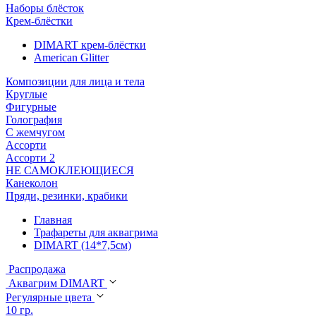
Наборы блёсток
Крем-блёстки
DIMART крем-блёстки
American Glitter
Композиции для лица и тела
Круглые
Фигурные
Голография
С жемчугом
Ассорти
Ассорти 2
НЕ САМОКЛЕЮЩИЕСЯ
Канеколон
Пряди, резинки, крабики
Главная
Трафареты для аквагрима
DIMART (14*7,5см)
Распродажа
Аквагрим DIMART
Регулярные цвета
10 гр.