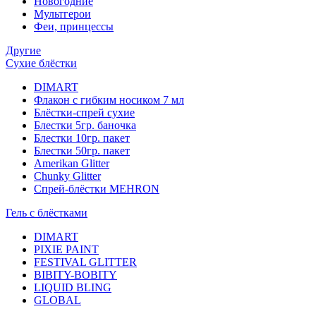
Новогодние
Мультгерои
Феи, принцессы
Другие
Сухие блёстки
DIMART
Флакон с гибким носиком 7 мл
Блёстки-спрей сухие
Блестки 5гр. баночка
Блестки 10гр. пакет
Блестки 50гр. пакет
Amerikan Glitter
Chunky Glitter
Спрей-блёстки MEHRON
Гель с блёстками
DIMART
PIXIE PAINT
FESTIVAL GLITTER
BIBITY-BOBITY
LIQUID BLING
GLOBAL