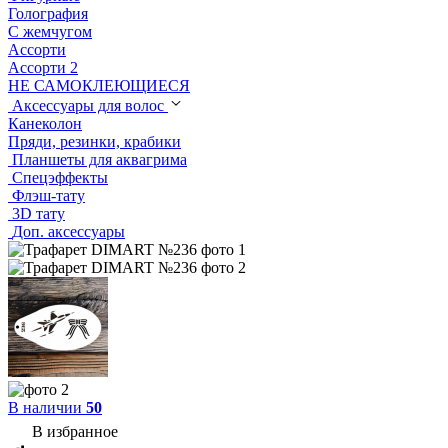
Голография
С жемчугом
Ассорти
Ассорти 2
НЕ САМОКЛЕЮЩИЕСЯ
Аксессуары для волос
Канеколон
Пряди, резинки, крабики
Планшеты для аквагрима
Спецэффекты
Флэш-тату
3D тату
Доп. аксессуары
В наличии
50
В избранное