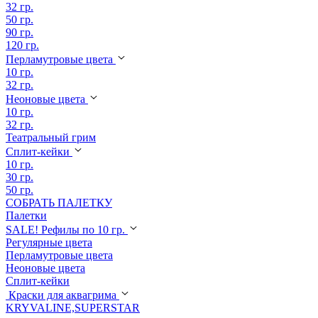
32 гр.
50 гр.
90 гр.
120 гр.
Перламутровые цвета
10 гр.
32 гр.
Неоновые цвета
10 гр.
32 гр.
Театральный грим
Сплит-кейки
10 гр.
30 гр.
50 гр.
СОБРАТЬ ПАЛЕТКУ
Палетки
SALE! Рефилы по 10 гр.
Регулярные цвета
Перламутровые цвета
Неоновые цвета
Сплит-кейки
Краски для аквагрима
KRYVALINE,SUPERSTAR