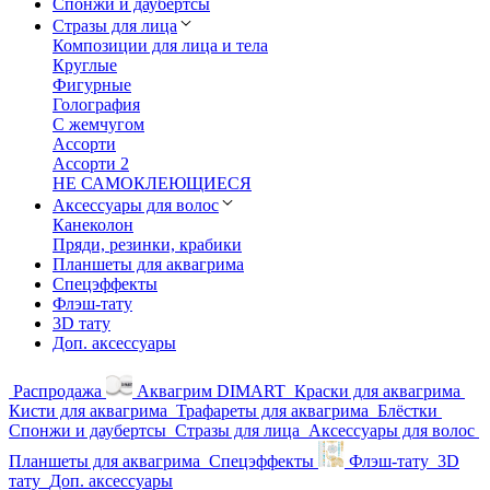
Спонжи и даубертсы
Стразы для лица
Композиции для лица и тела
Круглые
Фигурные
Голография
С жемчугом
Ассорти
Ассорти 2
НЕ САМОКЛЕЮЩИЕСЯ
Аксессуары для волос
Канеколон
Пряди, резинки, крабики
Планшеты для аквагрима
Спецэффекты
Флэш-тату
3D тату
Доп. аксессуары
Распродажа
Аквагрим DIMART
Краски для аквагрима
Кисти для аквагрима
Трафареты для аквагрима
Блёстки
Спонжи и даубертсы
Стразы для лица
Аксессуары для волос
Планшеты для аквагрима
Спецэффекты
Флэш-тату
3D
тату
Доп. аксессуары