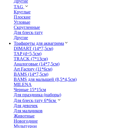
Другие
TAG
Круглые
Плоские
Угловые
Скругленные
Для блеск-тату
Другие
Трафареты для аквагрима
DIMART (14*7,5см)
TAP (d=5,5см)
TRACK (7*13см)
Аналоговые (14*7,5см)
Art Factory (11*6см)
BAMS (14*7,5см)
BAMS для малышей (8,5*4,5см)
MILENA
Черные 15*15см
Для праздника (наборы)
Для блеск-тату 6*6см
Для девочек
Для мальчиков
Животные
Новогодние
Мультгерои