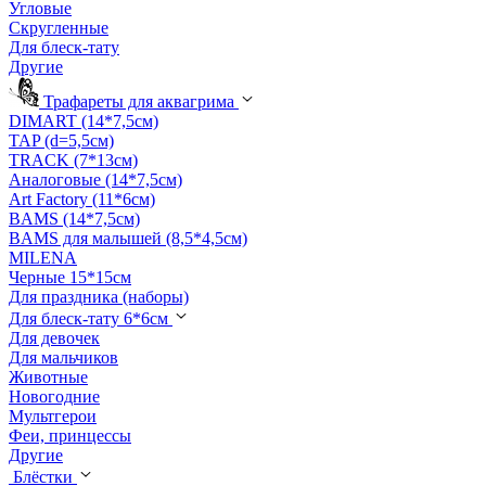
Угловые
Скругленные
Для блеск-тату
Другие
Трафареты для аквагрима
DIMART (14*7,5см)
TAP (d=5,5см)
TRACK (7*13см)
Аналоговые (14*7,5см)
Art Factory (11*6см)
BAMS (14*7,5см)
BAMS для малышей (8,5*4,5см)
MILENA
Черные 15*15см
Для праздника (наборы)
Для блеск-тату 6*6см
Для девочек
Для мальчиков
Животные
Новогодние
Мультгерои
Феи, принцессы
Другие
Блёстки