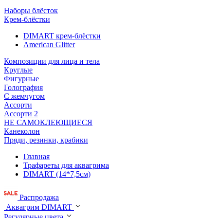
Наборы блёсток
Крем-блёстки
DIMART крем-блёстки
American Glitter
Композиции для лица и тела
Круглые
Фигурные
Голография
С жемчугом
Ассорти
Ассорти 2
НЕ САМОКЛЕЮЩИЕСЯ
Канеколон
Пряди, резинки, крабики
Главная
Трафареты для аквагрима
DIMART (14*7,5см)
Распродажа
Аквагрим DIMART
Регулярные цвета