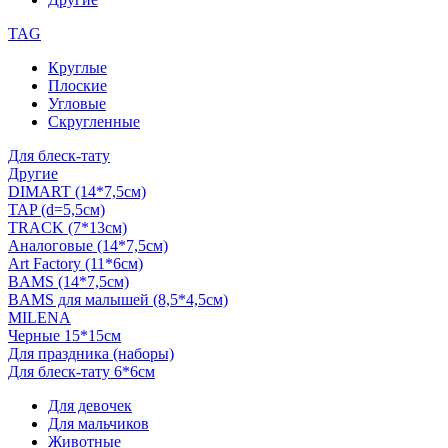
TAG
Круглые
Плоские
Угловые
Скругленные
Для блеск-тату
Другие
DIMART (14*7,5см)
TAP (d=5,5см)
TRACK (7*13см)
Аналоговые (14*7,5см)
Art Factory (11*6см)
BAMS (14*7,5см)
BAMS для малышей (8,5*4,5см)
MILENA
Черные 15*15см
Для праздника (наборы)
Для блеск-тату 6*6см
Для девочек
Для мальчиков
Животные