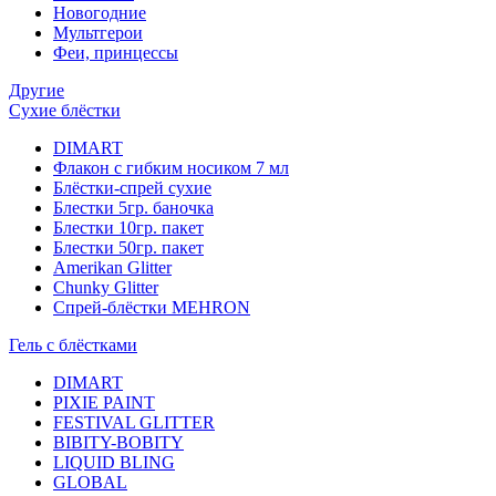
Новогодние
Мультгерои
Феи, принцессы
Другие
Сухие блёстки
DIMART
Флакон с гибким носиком 7 мл
Блёстки-спрей сухие
Блестки 5гр. баночка
Блестки 10гр. пакет
Блестки 50гр. пакет
Amerikan Glitter
Chunky Glitter
Спрей-блёстки MEHRON
Гель с блёстками
DIMART
PIXIE PAINT
FESTIVAL GLITTER
BIBITY-BOBITY
LIQUID BLING
GLOBAL