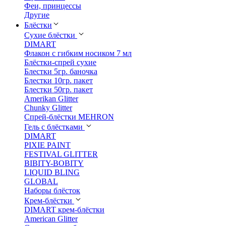
Феи, принцессы
Другие
Блёстки
Сухие блёстки
DIMART
Флакон с гибким носиком 7 мл
Блёстки-спрей сухие
Блестки 5гр. баночка
Блестки 10гр. пакет
Блестки 50гр. пакет
Amerikan Glitter
Chunky Glitter
Спрей-блёстки MEHRON
Гель с блёстками
DIMART
PIXIE PAINT
FESTIVAL GLITTER
BIBITY-BOBITY
LIQUID BLING
GLOBAL
Наборы блёсток
Крем-блёстки
DIMART крем-блёстки
American Glitter