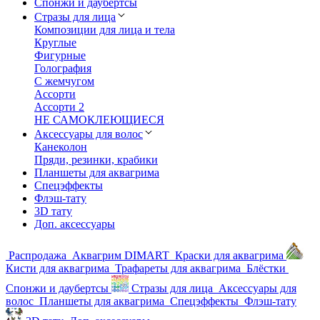
Спонжи и даубертсы
Стразы для лица
Композиции для лица и тела
Круглые
Фигурные
Голография
С жемчугом
Ассорти
Ассорти 2
НЕ САМОКЛЕЮЩИЕСЯ
Аксессуары для волос
Канеколон
Пряди, резинки, крабики
Планшеты для аквагрима
Спецэффекты
Флэш-тату
3D тату
Доп. аксессуары
Распродажа
Аквагрим DIMART
Краски для аквагрима
Кисти для аквагрима
Трафареты для аквагрима
Блёстки
Спонжи и даубертсы
Стразы для лица
Аксессуары для
волос
Планшеты для аквагрима
Спецэффекты
Флэш-тату