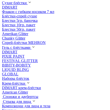
Сухие блёстки
DIMART
Флакон с гибким носиком 7 мл
Блёстки-спрей сухие
Блестки 5гр. баночка
Блестки 10гр. пакет
Блестки 50гр. пакет
Amerikan Glitter
Chunky Glitter
Спрей-блёстки MEHRON
Гель с блёстками
DIMART
PIXIE PAINT
FESTIVAL GLITTER
BIBITY-BOBITY
LIQUID BLING
GLOBAL
Наборы блёсток
Крем-блёстки
DIMART крем-блёстки
American Glitter
Спонжи и даубертсы
Стразы для лица
Композиции для лица и тела